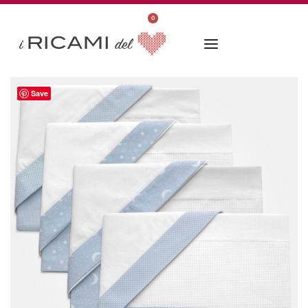
0
Save