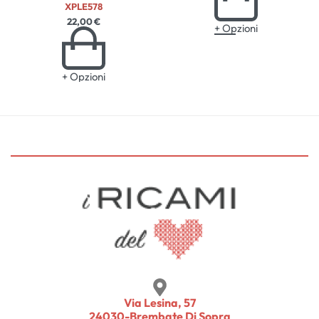
XPLE578
22,00
€
+ Opzioni
+ Opzioni
Via Lesina, 57
24030-Brembate Di Sopra