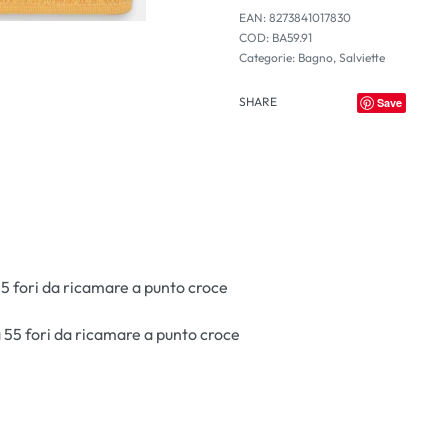
EAN:
8273841017830
BA59.91
Categorie:
Bagno
,
Salviette
SHARE
Save
 55 fori da ricamare a punto croce
a 55 fori da ricamare a punto croce