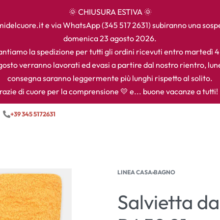
🌞 CHIUSURA ESTIVA 🌞
camidelcuore.it e via WhatsApp (345 517 2631) subiranno una sos
domenica 23 agosto 2026.
ntiamo la spedizione per tutti gli ordini ricevuti entro martedì 
agosto verranno lavorati ed evasi a partire dal nostro rientro, lun
consegna saranno leggermente più lunghi rispetto al solito.
razie di cuore per la comprensione 💛 e... buone vacanze a tutti! 
+39 345 5172631
LINEA CASA
›
BAGNO
Salvietta d