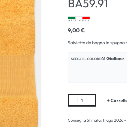
BA59.91
9,00
€
12,00
12,00
€
€
Salvietta da bagno in spugna 
41 Giallone
SCEGLI IL COLORE
+ Carrell
Consegna Stimata:
11 ago 2026 -