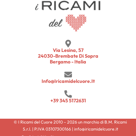
Via Lesina, 57
24030-Brembate Di Sopra
Bergamo - Italia
Info@iricamidelcuore.it
+39 345 5172631
© I Ricami del Cuore 2010 – 2026 un marchio di B.M. Ricami
S.r.l. | P.IVA 03107300166 | info@iricamidelcuore.it