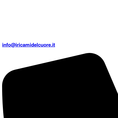
info@iricamidelcuore.it