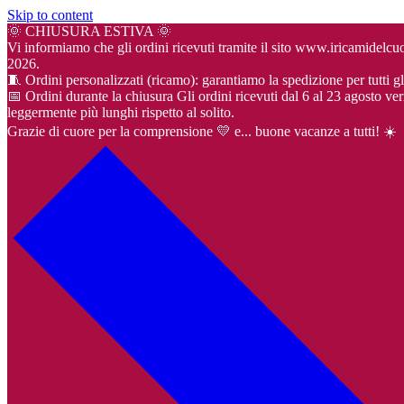
Skip to content
🌞 CHIUSURA ESTIVA 🌞
Vi informiamo che gli ordini ricevuti tramite il sito www.iricamidel
2026.
🧵 Ordini personalizzati (ricamo): garantiamo la spedizione per tutti gl
📅 Ordini durante la chiusura Gli ordini ricevuti dal 6 al 23 agosto ver
leggermente più lunghi rispetto al solito.
Grazie di cuore per la comprensione 💛 e... buone vacanze a tutti! ☀️