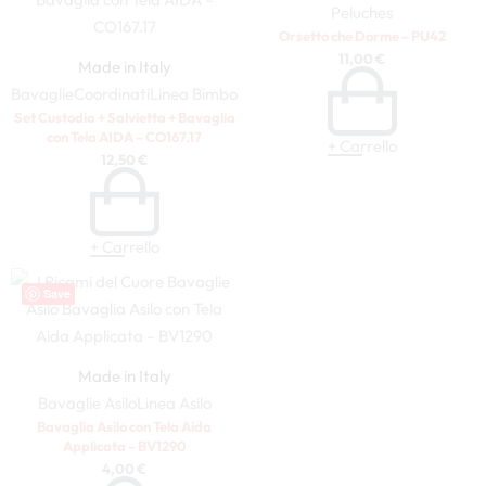
Peluches
Orsetto che Dorme – PU42
11,00
€
Made in Italy
Bavaglie
Coordinati
Linea Bimbo
Set Custodia + Salvietta + Bavaglia
con Tela AIDA – CO167.17
+ Carrello
12,50
€
+ Carrello
Save
Made in Italy
Bavaglie Asilo
Linea Asilo
Bavaglia Asilo con Tela Aida
Applicata – BV1290
4,00
€