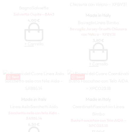
Bagno
Salviette
Salvietta Ospite – BA43
Made in Italy
4,00
€
Bavaglie
Linea Bimbo
Bavaglia Jersey Orsetti Chiusura
con Velcro – XPBV31
3,80
€
+ Carrello
+ Carrello
Save
Save
Made in Italy
Made in Italy
Linea Asilo
Sacchetti Asilo
Coordinati
Fasciatoio
Linea
Sacchetto asilo con tela Aida –
Bimbo
SA886.14
Busta Fasciatoio con Tela AIDA –
6,50
€
XPCO23.18
17,00
€