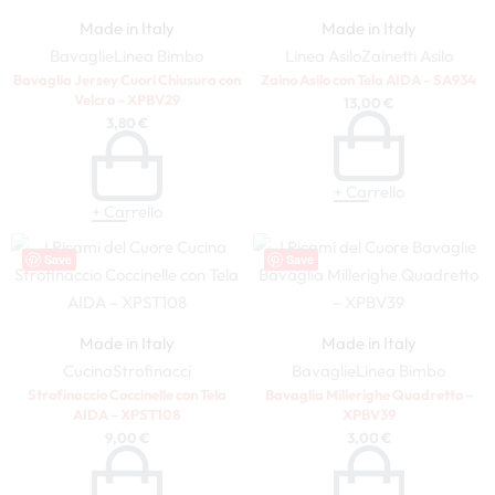
Made in Italy
Made in Italy
Bavaglie
Linea Bimbo
Linea Asilo
Zainetti Asilo
Bavaglia Jersey Cuori Chiusura con
Zaino Asilo con Tela AIDA – SA934
Velcro – XPBV29
13,00
€
3,80
€
+ Carrello
+ Carrello
Save
Save
Made in Italy
Made in Italy
Cucina
Strofinacci
Bavaglie
Linea Bimbo
Strofinaccio Coccinelle con Tela
Bavaglia Millerighe Quadretto –
AIDA – XPST108
XPBV39
9,00
€
3,00
€