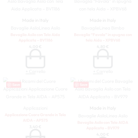
Made in Italy
Made in Italy
Bavaglie Asilo
Linea Asilo
Bavaglie
Linea Bimbo
Bavaglia Asilo con Tela Aida
Bavaglia “Favola” in spugna con
Applicata – BV1186
tela Aida – XPBV68
4,00
€
4,80
€
+ Carrello
+ Carrello
Save
Save
Applicazioni
Made in Italy
Applicazione Cuore Grande in Tela
Bavaglie Asilo
Linea Asilo
AIDA – AP575
Bavaglia Asilo con Tela AIDA
3,40
€
Applicata – BV979
4,00
€