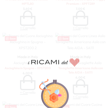
MPTL80
Premium – XPFT289
3,60
€
7,00
€
+ Carrello
+ Carrello
Save
Save
Made in Italy
Made in Italy
Asciughino
Cucina
Linea Asilo
Tovagliette Asilo
Asciughino in Spugna – XPST200
Tovaglietta Americana Asilo con
Tela AIDA – SA111
6,00
€
6,00
€
+ Carrello
+ Carrello
Save
Save