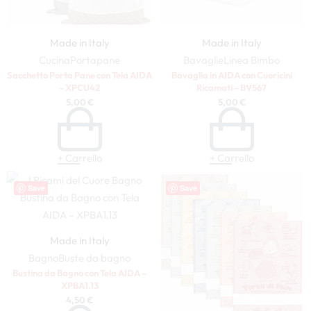
Made in Italy
Made in Italy
Cucina
Portapane
Bavaglie
Linea Bimbo
Sacchetto Porta Pane con Tela AIDA
Bavaglia in AIDA con Cuoricini
– XPCU42
Ricamati – BV567
5,00
€
5,00
€
+ Carrello
+ Carrello
Save
Save
Made in Italy
Bagno
Buste da bagno
Bustina da Bagno con Tela AIDA –
XPBA1.13
4,50
€