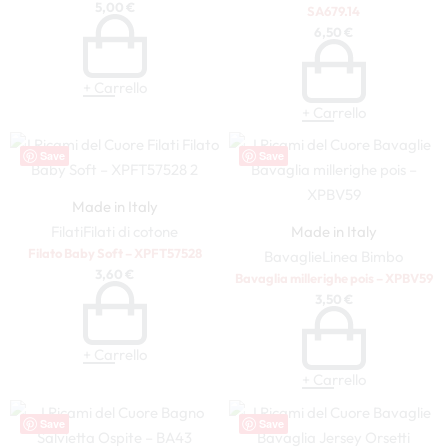
5,00
€
SA679.14
6,50
€
+ Carrello
+ Carrello
Save
Save
Made in Italy
Filati
Filati di cotone
Made in Italy
Filato Baby Soft – XPFT57528
Bavaglie
Linea Bimbo
3,60
€
Bavaglia millerighe pois – XPBV59
3,50
€
+ Carrello
+ Carrello
Save
Save