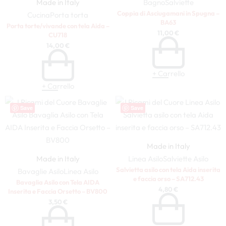
Made in Italy
Bagno
Salviette
Coppia di Asciugamani in Spugna –
Cucina
Porta torta
BA63
Porta torte/vivande con tela Aida –
11,00
€
CU718
14,00
€
+ Carrello
+ Carrello
Save
Save
Made in Italy
Made in Italy
Linea Asilo
Salviette Asilo
Salvietta asilo con tela Aida inserita
Bavaglie Asilo
Linea Asilo
e faccia orso – SA712.43
Bavaglia Asilo con Tela AIDA
4,80
€
Inserita e Faccia Orsetto – BV800
3,50
€