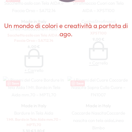
100%
Made in Italy
Cucina
Strofinacci
Un mondo di colori e creatività a portata di
Strofinaccio Cuori con Tela AIDA –
Linea Asilo
Sacchetti Asilo
ago.
XPST100
Sacchetto asilo con Tela AIDA e
9,00
€
Faccia Orso – SA712.14
6,00
€
+ Carrello
+ Carrello
Save
Save
Made in Italy
Made in Italy
Bordure In Tela Aida
Coccarde Nascita
Coccarde
1 Mt. Bordo in Tela Aida mm.70 –
nascita con tela aida
Linea
MPTL70
Bimbo
3,30
€
3,80
€