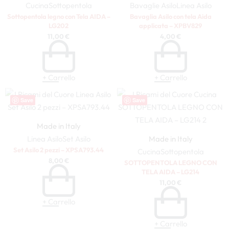
Cucina
Sottopentola
Bavaglie Asilo
Linea Asilo
Sottopentola legno con Tela AIDA –
Bavaglia Asilo con tela Aida
LG202
applicata – XPBV829
11,00
€
4,00
€
+ Carrello
+ Carrello
Save
Save
Made in Italy
Linea Asilo
Set Asilo
Made in Italy
Set Asilo 2 pezzi – XPSA793.44
Cucina
Sottopentola
8,00
€
SOTTOPENTOLA LEGNO CON
TELA AIDA – LG214
11,00
€
+ Carrello
+ Carrello