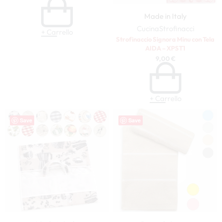
Made in Italy
Cucina
Strofinacci
+ Carrello
Strofinaccio Signora Minu con Tela
AIDA – XPST1
9,00
€
+ Carrello
Save
Save