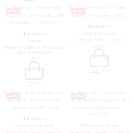
Save
Save
Made in Italy
Made in Italy
Cucina
Portapane
Cestino Porta Pane – CU712
Presine
7,00
€
PRESINA A CAPPUCCIO CON TELA
AIDA – XPCU100.09
3,50
€
+ Carrello
+ Carrello
Save
Save
Made in Italy
Bordure In Tela Aida
Fettucce per Borse
1 Mt. Bordo in Tela Aida mm.80 –
Fettuccia per borse in Lycra Wiggly