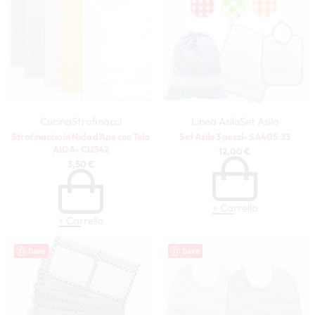
Cucina
Strofinacci
Linea Asilo
Set Asilo
Strofinaccio in Nido d’Ape con Tela
Set Asilo 3 pezzi- SA405.33
AIDA- CU342
12,00
€
3,50
€
+ Carrello
+ Carrello
Save
Save