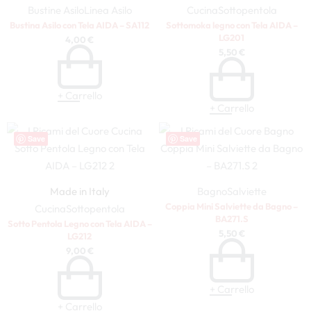
Bustine Asilo
Linea Asilo
Cucina
Sottopentola
Bustina Asilo con Tela AIDA – SA112
Sottomoka legno con Tela AIDA –
LG201
4,00
€
5,50
€
+ Carrello
+ Carrello
Save
Save
Made in Italy
Bagno
Salviette
Coppia Mini Salviette da Bagno –
Cucina
Sottopentola
BA271.S
Sotto Pentola Legno con Tela AIDA –
5,50
€
LG212
9,00
€
+ Carrello
+ Carrello