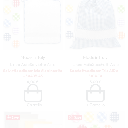
Made in Italy
Made in Italy
Linea Asilo
Salviette Asilo
Linea Asilo
Sacchetti Asilo
Salvietta asilo con tela Aida inserita
Sacchetto asilo con Tela AIDA –
– SA405.43
SA14.TA
4,00
€
5,00
€
+ Carrello
+ Carrello
Save
Save