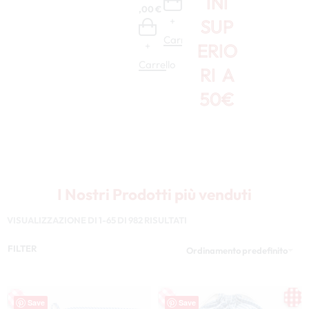
INI
+
4,00
€
6,50
Aid
etto
+
+
SUP
a –
–
Carrello
XP
XP
Carrello
Carrello
ERIO
+
+
OG
OG
402
23
Carrello
Carr
RI A
.157
35,00
€
29,00
€
50€
+
+
Carrello
Carrello
I Nostri Prodotti più venduti
VISUALIZZAZIONE DI 1-65 DI 982 RISULTATI
FILTER
Ordinamento predefinito
Save
Save