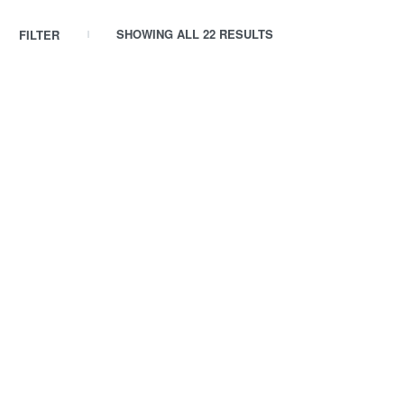
SHOWING ALL 22 RESULTS
FILTER
Made in Ital
Cucina
Grembi