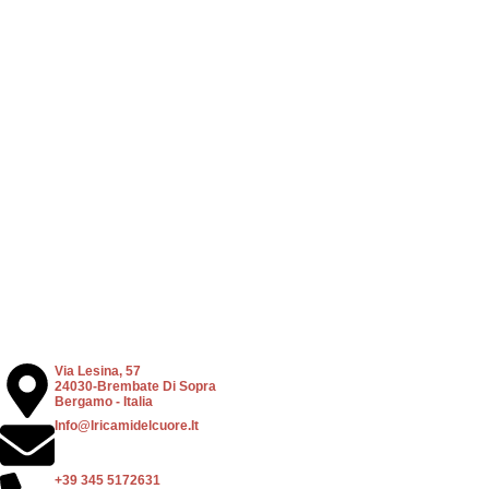
Made in Italy
Made in Ital
Cucina
Grembiuli
Cucina
Grembi
Grembiule Rustilin con tela Aida –
Grembiule Wings con te
XPCU79.04
XPCU84.04
10,00
€
10,00
€
+ Opzioni
+ Opzioni
Via Lesina, 57
24030-Brembate Di Sopra
Bergamo - Italia
Info@iricamidelcuore.it
+39 345 5172631