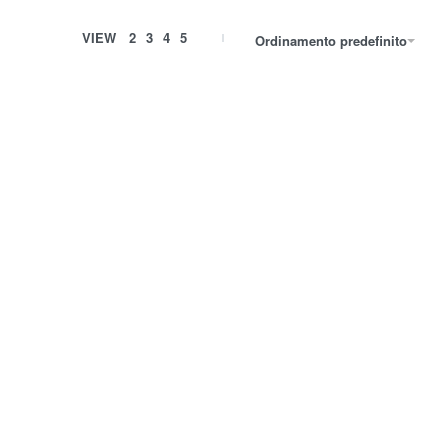
VIEW
2
3
4
5
Ordinamento predefinito
Made in Italy
Cucina
Grembiuli
Made in Italy
Grembiule Elsa con tela Aida –
ucina
Grembiuli
XPCU83.04
10,00
€
opri Abito con tela Aida –
CU481.14
15,00
€