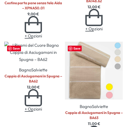
BA148.62
Cestino porta pane senza tela Aida
12,00
€
– XPNA50.01
9,00
€
+ Opzioni
+ Opzioni
Save
Save
Bagno
Salviette
Coppia di Asciugamani in Spugna –
BA62
12,00
€
Bagno
Salviette
+ Opzioni
Coppia di Asciugamani in Spugna –
BA63
11,00
€