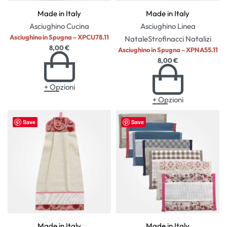
Made in Italy
Made in Italy
Asciughino
Cucina
Asciughino
Linea
Asciughino in Spugna – XPCU78.11
Natale
Strofinacci Natalizi
8,00
€
Asciughino in Spugna – XPNA55.11
8,00
€
+ Opzioni
+ Opzioni
Save
Save
Made in Italy
Made in Italy