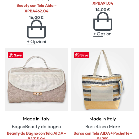
XPBA91.04
Beauty con Tela Aida –
14,00
€
XPBA462.04
16,00
€
+ Opzioni
+ Opzioni
Save
Save
Made in Italy
Made in Italy
Bagno
Beauty da bagno
Borse
Linea Mare
Beauty da Bagno con Tela AIDA –
Borsa con Tela AIDA + Pochette –
BA215.04
BL299