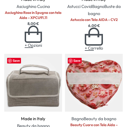
Asciughino
Cucina
Astucci Covid
Bagno
Buste da
Asciughino Rose in Spugna con tela
bagno
Aida – XPCU91.11
Astuccio con Tela AIDA – CV2
8,00
€
6,00
€
+ Opzioni
+ Carrello
Save
Save
Made in Italy
Bagno
Beauty da bagno
Beauty Cuore con Tela Aida –
Beauty da bagno