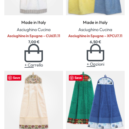
Made in Italy
Made in Italy
Asciughino
Cucina
Asciughino
Cucina
Asciughino in Spugna – CU631.11
Asciughino in Spugna – XPCU7.11
7,00
€
6,50
€
+ Opzioni
+ Carrello
Save
Save