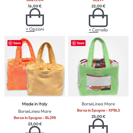
16,00
€
22,00
€
+ Opzioni
+ Carrello
Save
Save
Made in Italy
Borse
Linea Mare
Borsa in Spugna – XPBL5
Borse
Linea Mare
25,00
€
Borsa in Spugna – BL298
23,00
€