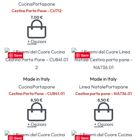
Cucina
Portapane
Cestino Porta Pane – CU712
7,00
€
+ Opzioni
Save
Save
Made in Italy
Made in Italy
Cucina
Portapane
Linea Natale
Portapane
Cestino Porta Pane – CU841.01
Cestino porta pane – NA736.01
8,50
€
8,50
€
+ Opzioni
+ Opzioni
Save
Save