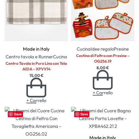
Made in Italy
Cucina
Idee regalo
Presine
Cestino di Feltro con Presine –
Centro tavola e Runner
Cucina
OG256.19
Centro Tavola in Puro Lino con Tela
8,00
€
AIDA – XPVV14
15,00
€
+ Carrello
+ Carrello
Save
Save
Made in Italy