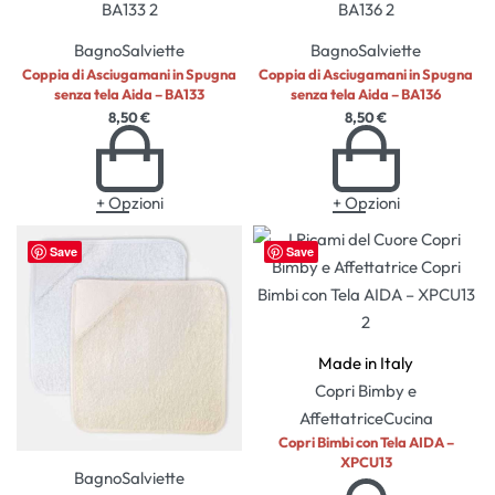
Bagno
Salviette
Bagno
Salviette
Coppia di Asciugamani in Spugna
Coppia di Asciugamani in Spugna
senza tela Aida – BA133
senza tela Aida – BA136
8,50
€
8,50
€
+ Opzioni
+ Opzioni
Save
Save
Made in Italy
Copri Bimby e
Affettatrice
Cucina
Copri Bimbi con Tela AIDA –
XPCU13
Bagno
Salviette