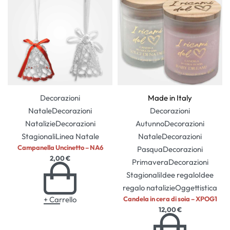
Decorazioni
Made in Italy
Natale
Decorazioni
Decorazioni
Natalizie
Decorazioni
Autunno
Decorazioni
Stagionali
Linea Natale
Natale
Decorazioni
Campanella Uncinetto – NA6
Pasqua
Decorazioni
2,00
€
Primavera
Decorazioni
Stagionali
Idee regalo
Idee
regalo natalizie
Oggettistica
+ Carrello
Candela in cera di soia – XPOG1
12,00
€