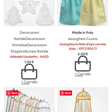
Decorazioni
Made in Italy
Natale
Decorazioni
Asciughino
Cucina
Asciughino in Nido d’ape con tela
Natalizie
Decorazioni
Aida – XPCU300.11
Stagionali
Linea Natale
6,00
€
Addobbi Uncinetto – NA30
1,00
€
+ Carrello
+ Carrello
Save
Save