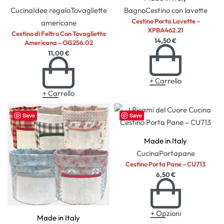
Cucina
Idee regalo
Tovagliette
Bagno
Cestino con lavette
Cestino Porta Lavette –
americane
XPBA462.21
Cestino di Feltro Con Tovaglietta
14,50
€
Americana – OG256.02
11,00
€
+ Carrello
+ Carrello
Save
Save
Made in Italy
Cucina
Portapane
Cestino Porta Pane – CU713
6,50
€
+ Opzioni
Made in Italy