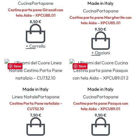
Cucina
Portapane
Made in Italy
Cestino porta pane Girasoli con
Cucina
Portapane
tela Aida – XPCU88.01
Cestino porta pane Margherite con
8,50
€
tela Aida – XPCU85.01
9,50
€
+ Carrello
+ Opzioni
Save
Save
Made in Italy
Made in Italy
Linea Natale
Portapane
Cucina
Portapane
Cestino Porta Pane natalizio –
Cestino porta pane Pasqua con
CU732.10
tela Aida – XPCU89.01
7,50
€
9,50
€