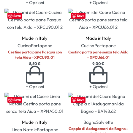
+ Opzioni
+ Opzioni
Save
Save
Made in Italy
Made in Italy
Cucina
Portapane
Cucina
Portapane
Cestino porta pane Pasqua con
Cestino porta pane senza tela Aida
tela Aida – XPCU90.01
– XPCU66.01
8,50
€
9,00
€
+ Opzioni
+ Opzioni
Save
Save
Made in Italy
Bagno
Salviette
Coppia di Asciugamani da Bagno –
Linea Natale
Portapane