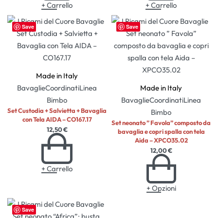
+ Carrello
+ Carrello
Save
Save
Made in Italy
Bavaglie
Coordinati
Linea
Made in Italy
Bimbo
Bavaglie
Coordinati
Linea
Set Custodia + Salvietta + Bavaglia
Bimbo
con Tela AIDA – CO167.17
Set neonato ” Favola” composto da
12,50
€
bavaglia e copri spalla con tela
Aida – XPCO35.02
12,00
€
+ Carrello
+ Opzioni
Save