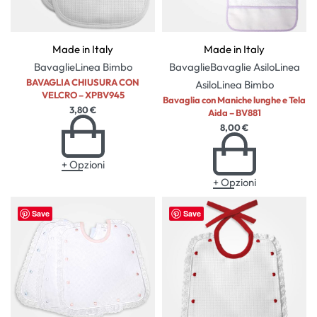
Made in Italy
Made in Italy
Bavaglie
Linea Bimbo
Bavaglie
Bavaglie Asilo
Linea
BAVAGLIA CHIUSURA CON
Asilo
Linea Bimbo
VELCRO – XPBV945
Bavaglia con Maniche lunghe e Tela
3,80
€
Aida – BV881
8,00
€
+ Opzioni
+ Opzioni
Save
Save