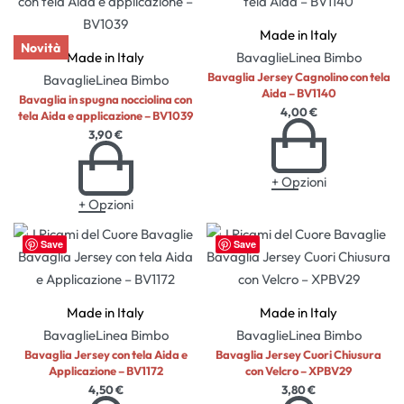
Made in Italy
Novità
Made in Italy
Bavaglie
Linea Bimbo
Bavaglia Jersey Cagnolino con tela
Bavaglie
Linea Bimbo
Aida – BV1140
Bavaglia in spugna nocciolina con
4,00
€
tela Aida e applicazione – BV1039
3,90
€
+ Opzioni
+ Opzioni
Save
Save
Made in Italy
Made in Italy
Bavaglie
Linea Bimbo
Bavaglie
Linea Bimbo
Bavaglia Jersey con tela Aida e
Bavaglia Jersey Cuori Chiusura
Applicazione – BV1172
con Velcro – XPBV29
4,50
€
3,80
€