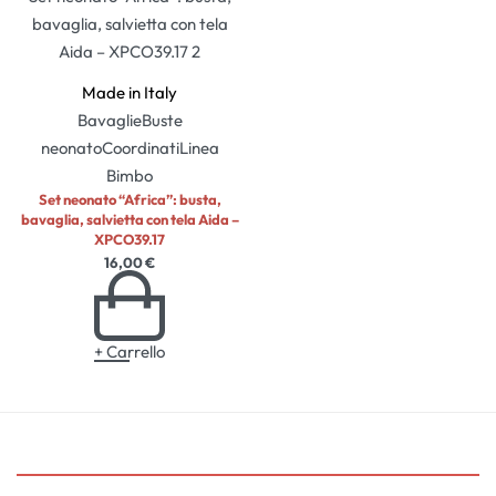
Made in Italy
Bavaglie
Buste
neonato
Coordinati
Linea
Bimbo
Set neonato “Africa”: busta,
bavaglia, salvietta con tela Aida –
XPCO39.17
16,00
€
+ Carrello