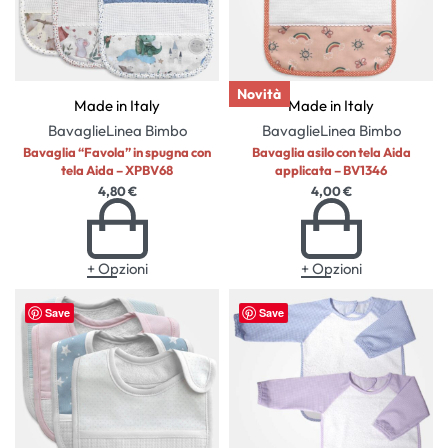
Novità
Made in Italy
Made in Italy
Bavaglie
Linea Bimbo
Bavaglie
Linea Bimbo
Bavaglia “Favola” in spugna con
Bavaglia asilo con tela Aida
tela Aida – XPBV68
applicata – BV1346
4,80
€
4,00
€
+ Opzioni
+ Opzioni
Save
Save