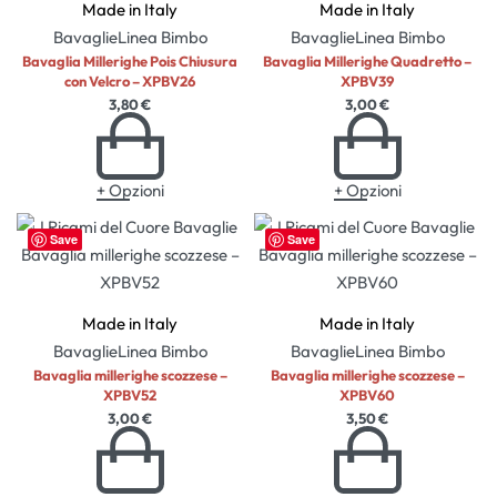
Made in Italy
Made in Italy
Bavaglie
Linea Bimbo
Bavaglie
Linea Bimbo
Bavaglia Millerighe Pois Chiusura
Bavaglia Millerighe Quadretto –
con Velcro – XPBV26
XPBV39
3,80
€
3,00
€
+ Opzioni
+ Opzioni
Save
Save
Made in Italy
Made in Italy
Bavaglie
Linea Bimbo
Bavaglie
Linea Bimbo
Bavaglia millerighe scozzese –
Bavaglia millerighe scozzese –
XPBV52
XPBV60
3,00
€
3,50
€