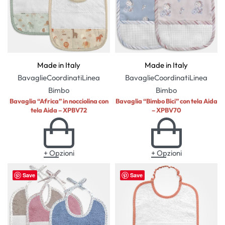
Made in Italy
Made in Italy
Bavaglie
Coordinati
Linea
Bavaglie
Coordinati
Linea
Bimbo
Bimbo
Bavaglia “Africa” in nocciolina con
Bavaglia “Bimbo Bici” con tela Aida
tela Aida – XPBV72
– XPBV70
+ Opzioni
+ Opzioni
Save
Save