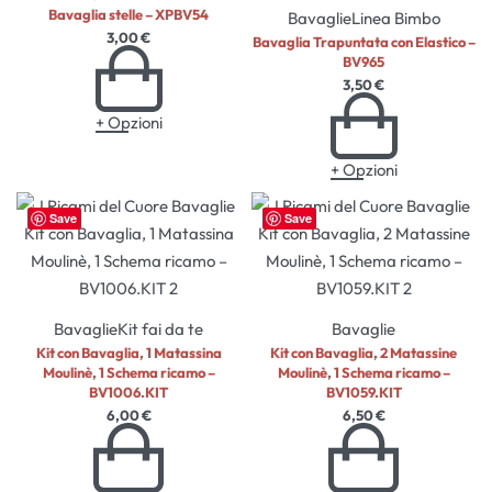
Bavaglia stelle – XPBV54
Bavaglie
Linea Bimbo
3,00
€
Bavaglia Trapuntata con Elastico –
BV965
3,50
€
+ Opzioni
+ Opzioni
Save
Save
Bavaglie
Kit fai da te
Bavaglie
Kit con Bavaglia, 1 Matassina
Kit con Bavaglia, 2 Matassine
Moulinè, 1 Schema ricamo –
Moulinè, 1 Schema ricamo –
BV1006.KIT
BV1059.KIT
6,00
€
6,50
€