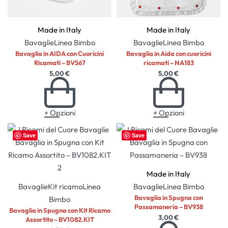
Made in Italy
Made in Italy
Bavaglie
Linea Bimbo
Bavaglie
Linea Bimbo
Bavaglia in AIDA con Cuoricini
Bavaglia in Aida con cuoricini
Ricamati – BV567
ricamati – NA183
5,00
€
5,00
€
+ Opzioni
+ Opzioni
Save
Save
Made in Italy
Bavaglie
Kit ricamo
Linea
Bavaglie
Linea Bimbo
Bavaglia in Spugna con
Bimbo
Passamaneria – BV938
Bavaglia in Spugna con Kit Ricamo
3,00
€
Assortito – BV1082.KIT