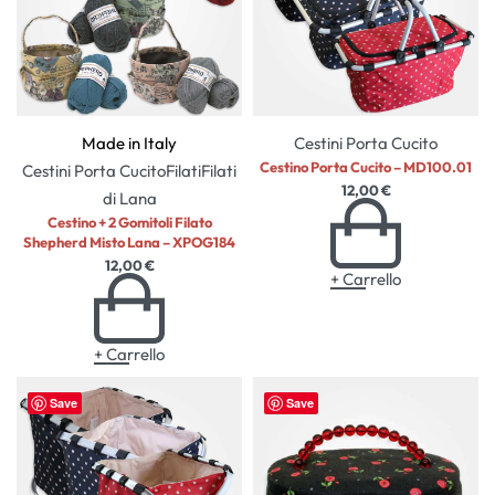
Made in Italy
Cestini Porta Cucito
Cestino Porta Cucito – MD100.01
Cestini Porta Cucito
Filati
Filati
12,00
€
di Lana
Cestino + 2 Gomitoli Filato
Shepherd Misto Lana – XPOG184
12,00
€
+ Carrello
+ Carrello
Save
Save