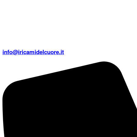
info@iricamidelcuore.it