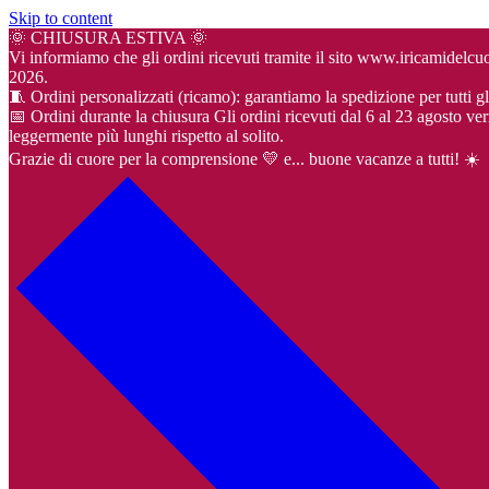
Skip to content
🌞 CHIUSURA ESTIVA 🌞
Vi informiamo che gli ordini ricevuti tramite il sito www.iricamidel
2026.
🧵 Ordini personalizzati (ricamo): garantiamo la spedizione per tutti gl
📅 Ordini durante la chiusura Gli ordini ricevuti dal 6 al 23 agosto ver
leggermente più lunghi rispetto al solito.
Grazie di cuore per la comprensione 💛 e... buone vacanze a tutti! ☀️