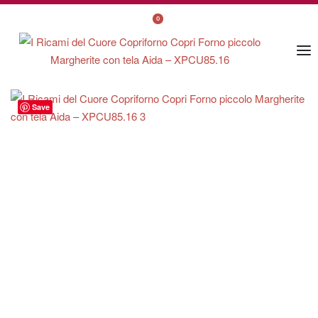
0
Save