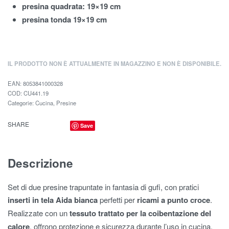
presina quadrata: 19×19 cm
presina tonda 19×19 cm
IL PRODOTTO NON È ATTUALMENTE IN MAGAZZINO E NON È DISPONIBILE.
EAN:
8053841000328
CU441.19
Categorie:
Cucina
,
Presine
SHARE
Save
Descrizione
Set di due presine trapuntate in fantasia di gufi, con pratici
inserti in tela Aida bianca
perfetti per
ricami a punto croce
.
Realizzate con un
tessuto trattato per la coibentazione del
calore
, offrono protezione e sicurezza durante l’uso in cucina.