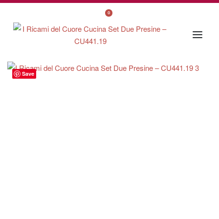
0
Save