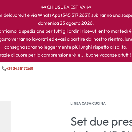
🌞 CHIUSURA ESTIVA 🌞
camidelcuore.it e via WhatsApp (345 517 2631) subiranno una sos
domenica 23 agosto 2026.
ntiamo la spedizione per tutti gli ordini ricevuti entro martedì 
agosto verranno lavorati ed evasi a partire dal nostro rientro, lun
consegna saranno leggermente più lunghi rispetto al solito.
razie di cuore per la comprensione 💛 e... buone vacanze a tutti! 
+39 345 5172631
LINEA CASA
›
CUCINA
Set due pre