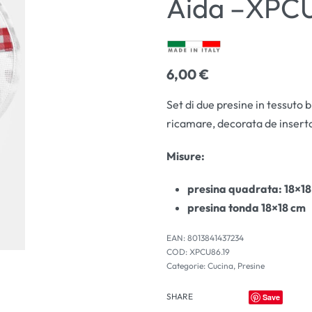
Aida –XPCU
6,00
€
3,00
3,00
€
€
Set di due presine in tessuto 
ricamare, decorata de inserto 
Misure:
presina quadrata: 18×1
presina tonda 18×18 cm
EAN:
8013841437234
XPCU86.19
Categorie:
Cucina
,
Presine
SHARE
Save