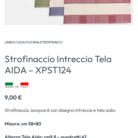
LINEA CASA
›
CUCINA
›
STROFINACCI
Strofinaccio Intreccio Tela
AIDA – XPST124
9,00
€
Strofinaccio Jacquard con disegno intreccio e tela aida.
Misure: cm 58×80
Altezza Tela Aida: cm9,8 – quadretti 47