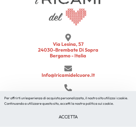
Via Lesina, 57
24030-Brembate Di Sopra
Bergamo - Italia
Info@iricamidelcuore.it
+39 345 5172631
Per offrirti un'esperienza di acquisto personalizzata, il nostro sito utilizza i cookie.
Continuando a utilizzare questo sito, accetti la nostra politica sui cookie.
© I Ricami del Cuore 2010 – 2026 un marchio di B.M. Ricami
ACCETTA
S.r.l. | P.IVA 03107300166 | info@iricamidelcuore.it
Condizioni di Vendita