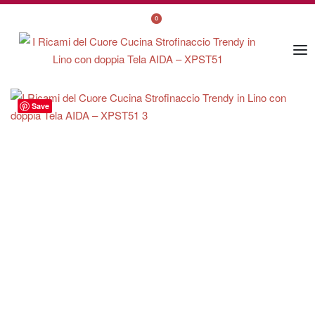
0
Save