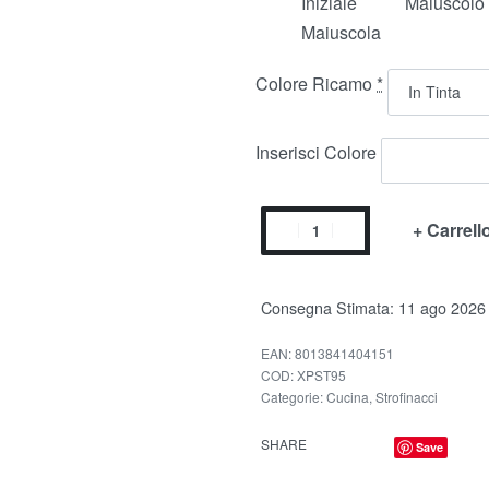
Iniziale
Maiuscolo
Maiuscola
Colore Ricamo
*
Inserisci Colore
+ Carrell
Consegna Stimata:
11 ago 2026
EAN:
8013841404151
XPST95
Categorie:
Cucina
,
Strofinacci
SHARE
Save