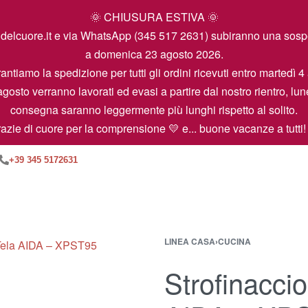
🌞 CHIUSURA ESTIVA 🌞
icamidelcuore.it e via WhatsApp (345 517 2631) subiranno una so
a domenica 23 agosto 2026.
antiamo la spedizione per tutti gli ordini ricevuti entro martedì 4
agosto verranno lavorati ed evasi a partire dal nostro rientro, lun
consegna saranno leggermente più lunghi rispetto al solito.
azie di cuore per la comprensione 💛 e... buone vacanze a tutti!
+39 345 5172631
LINEA CASA
›
CUCINA
Strofinacci