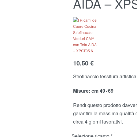
AIDA – XP
9,00
10,50
€
€
10,50
€
Strofinaccio tessitura artistic
Misure: cm 49×69
Rendi questo prodotto davvero
garantire la massima qualità 
circa 4 giorni lavorativi.
Selezione ricamo
*