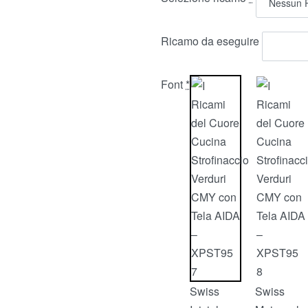
Ricamo da eseguire
Font
*
Swiss
Swiss