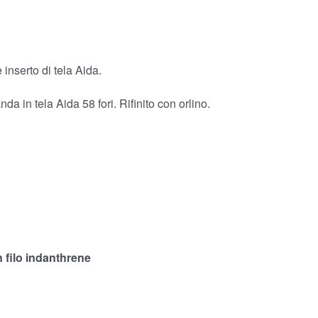
 inserto di tela Aida.
a in tela Aida 58 fori. Rifinito con orlino.
n filo indanthrene