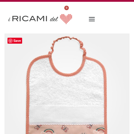
0
Save