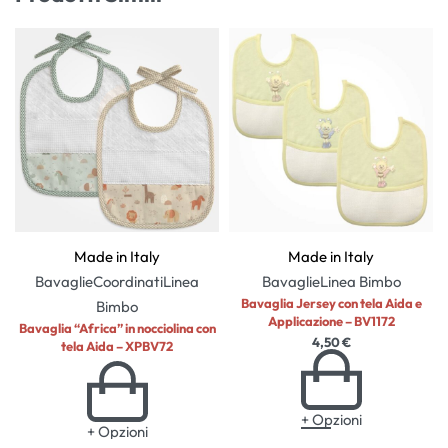
Made in Italy
Made in Italy
Bavaglie
Coordinati
Linea
Bavaglie
Linea Bimbo
Bavaglia Jersey con tela Aida e
Bimbo
Applicazione – BV1172
Bavaglia “Africa” in nocciolina con
4,50
€
tela Aida – XPBV72
+ Opzioni
+ Opzioni