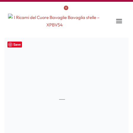
0
Save