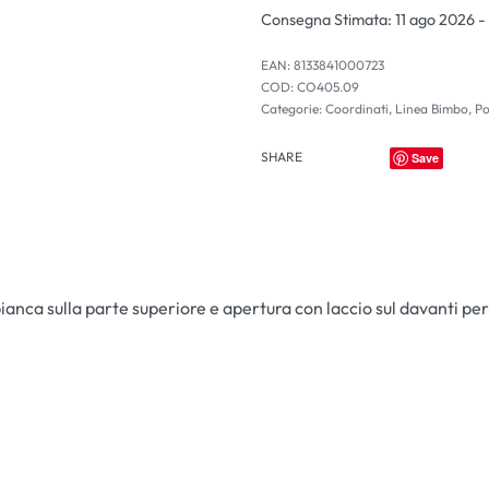
Consegna Stimata:
11 ago 2026 -
EAN:
8133841000723
CO405.09
Categorie:
Coordinati
,
Linea Bimbo
,
Po
SHARE
Save
bianca sulla parte superiore e apertura con laccio sul davanti per