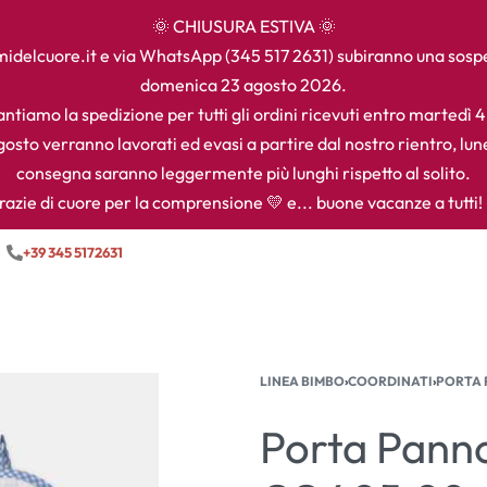
🌞 CHIUSURA ESTIVA 🌞
camidelcuore.it e via WhatsApp (345 517 2631) subiranno una sos
domenica 23 agosto 2026.
ntiamo la spedizione per tutti gli ordini ricevuti entro martedì 
agosto verranno lavorati ed evasi a partire dal nostro rientro, lun
consegna saranno leggermente più lunghi rispetto al solito.
razie di cuore per la comprensione 💛 e... buone vacanze a tutti! 
+39 345 5172631
LINEA BIMBO
›
COORDINATI
›
PORTA 
Porta Panno