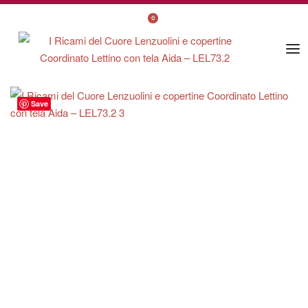
0
Save