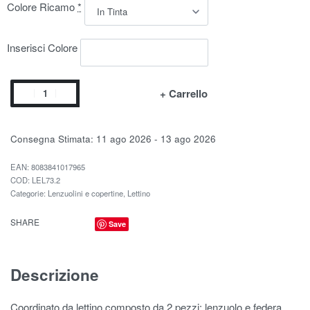
Colore Ricamo
*
Inserisci Colore
+ Carrello
Consegna Stimata:
11 ago 2026 - 13 ago 2026
EAN:
8083841017965
LEL73.2
Categorie:
Lenzuolini e copertine
,
Lettino
SHARE
Save
Descrizione
Coordinato da lettino composto da 2 pezzi: lenzuolo e federa