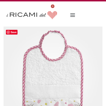
0
Save