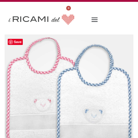
0
Save