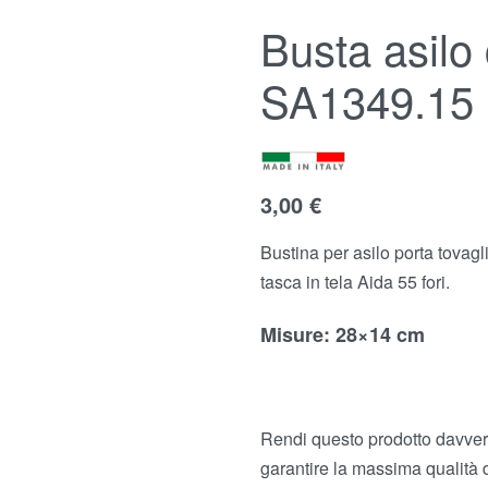
Busta asilo 
SA1349.15
3,00
3,00
€
€
3,00
€
Bustina per asilo porta tovagli
tasca in tela Aida 55 fori.
Misure
: 28×14 cm
Rendi questo prodotto davvero
garantire la massima qualità 