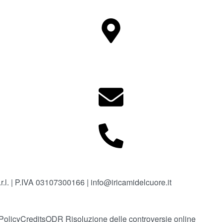
.l. | P.IVA 03107300166 | info@iricamidelcuore.it
Policy
Credits
ODR Risoluzione delle controversie online