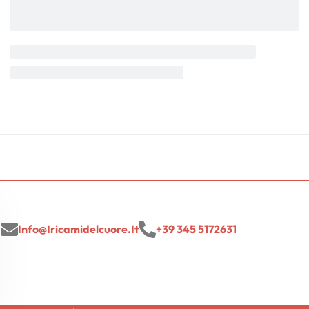
a
Info@iricamidelcuore.it
+39 345 5172631