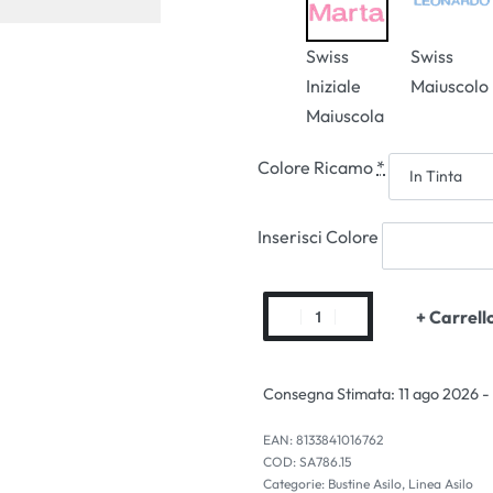
Swiss
Swiss
Iniziale
Maiuscolo
Maiuscola
Colore Ricamo
*
Inserisci Colore
+ Carrell
Consegna Stimata:
11 ago 2026 -
EAN:
8133841016762
SA786.15
Categorie:
Bustine Asilo
,
Linea Asilo