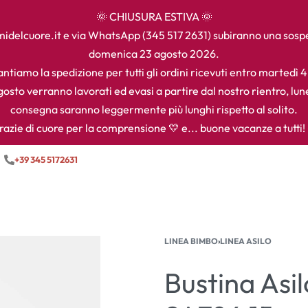
🌞 CHIUSURA ESTIVA 🌞
camidelcuore.it e via WhatsApp (345 517 2631) subiranno una sos
domenica 23 agosto 2026.
ntiamo la spedizione per tutti gli ordini ricevuti entro martedì 
agosto verranno lavorati ed evasi a partire dal nostro rientro, lun
consegna saranno leggermente più lunghi rispetto al solito.
razie di cuore per la comprensione 💛 e... buone vacanze a tutti! 
+39 345 5172631
LINEA BIMBO
›
LINEA ASILO
Bustina Asi