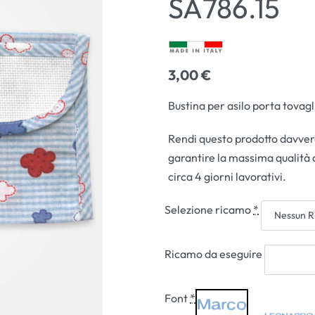
SA786.15
3,00
€
4,00
3,00
€
€
Bustina per asilo porta tovagl
Rendi questo prodotto davvero
garantire la massima qualità 
circa 4 giorni lavorativi.
Selezione ricamo
*
Ricamo da eseguire
Font
*