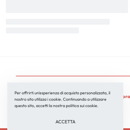
Via Lesina, 57
Per offrirti un'esperienza di acquisto personalizzata, il
24030-Brembate Di Sopr
nostro sito utilizza i cookie. Continuando a utilizzare
Bergamo - Italia
questo sito, accetti la nostra politica sui cookie.
ACCETTA