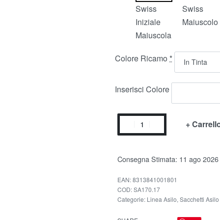
Swiss
Swiss
Iniziale
Maiuscolo
Maiuscola
Colore Ricamo
*
Inserisci Colore
+ Carrell
Consegna Stimata:
11 ago 2026
EAN:
8313841001801
SA170.17
Categorie:
Linea Asilo
,
Sacchetti Asilo