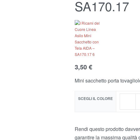
SA170.17
3,50
6,50
€
€
3,50
€
Mini sacchetto porta tovagliol
SCEGLI IL COLORE
Rendi questo prodotto davvero
garantire la massima qualità 