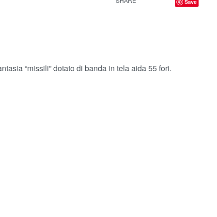
SHARE
Save
ntasia “missili” dotato di banda in tela aida 55 fori.