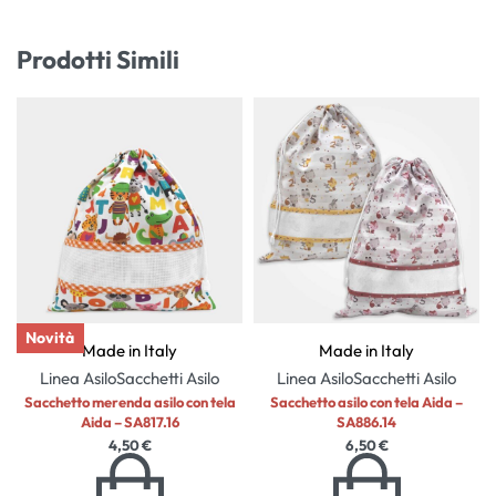
Prodotti Simili
Novità
Made in Italy
Made in Italy
Linea Asilo
Sacchetti Asilo
Linea Asilo
Sacchetti Asilo
Sacchetto merenda asilo con tela
Sacchetto asilo con tela Aida –
Aida – SA817.16
SA886.14
4,50
€
6,50
€