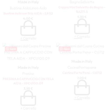
Made in Italy
Bagno
Salviette
Coppia Mini Salviette da Bagno –
Bustine Asilo
Linea Asilo
BA271.S
Bustina Asilo con Tela AIDA – SA112
5,50
€
4,00
€
+ Carrello
+ Carrello
Save
Save
Made in Italy
Made in Italy
Cucina
Portapane
Cestino Porta Pane – CU712
Presine
7,00
€
PRESINA A CAPPUCCIO CON TELA
AIDA – XPCU100.09
3,50
€
+ Carrello
+ Carrello