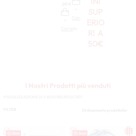
INI
+
4,00
€
6,50
Aid
etto
+
+
SUP
a –
–
Carrello
XP
XP
Carrello
Carrello
ERIO
+
+
OG
OG
402
23
Carrello
Carr
RI A
.157
35,00
€
29,00
€
50€
+
+
Carrello
Carrello
I Nostri Prodotti più venduti
VISUALIZZAZIONE DI 1-65 DI 982 RISULTATI
FILTER
Ordinamento predefinito
Save
Save