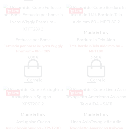
Save
Save
Made in Italy
Fettucce per Borse
Bordure In Tela Aida
Fettuccia per borse in Lycra Wiggly
1 Mt. Bordo in Tela Aida mm.80 –
Premium – XPFT289
MPTL80
7,00
€
3,60
€
+ Carrello
+ Carrello
Save
Save
Made in Italy
Made in Italy
Asciughino
Cucina
Linea Asilo
Tovagliette Asilo
Asciughino in Spugna – XPST200
Tovaglietta Americana Asilo con