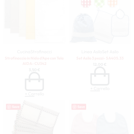
Cucina
Strofinacci
Linea Asilo
Set Asilo
Strofinaccio in Nido d’Ape con Tela
Set Asilo 3 pezzi- SA405.33
AIDA- CU342
12,00
€
3,50
€
+ Carrello
+ Carrello
Save
Save