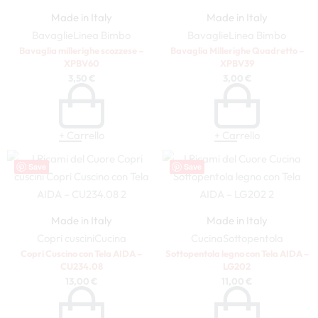
Made in Italy
Made in Italy
Bavaglie
Linea Bimbo
Bavaglie
Linea Bimbo
Bavaglia millerighe scozzese –
Bavaglia Millerighe Quadretto –
XPBV60
XPBV39
3,50
€
3,00
€
+ Carrello
+ Carrello
Save
Save
Made in Italy
Made in Italy
Copri cuscini
Cucina
Cucina
Sottopentola
Copri Cuscino con Tela AIDA –
Sottopentola legno con Tela AIDA –
CU234.08
LG202
13,00
€
11,00
€