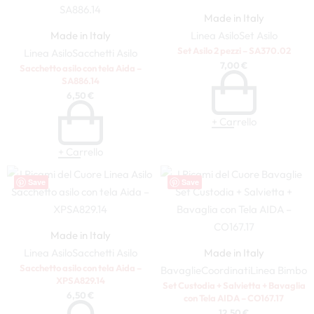
Made in Italy
Made in Italy
Linea Asilo
Set Asilo
Set Asilo 2 pezzi – SA370.02
Linea Asilo
Sacchetti Asilo
7,00
€
Sacchetto asilo con tela Aida –
SA886.14
6,50
€
+ Carrello
+ Carrello
Save
Save
Made in Italy
Linea Asilo
Sacchetti Asilo
Made in Italy
Sacchetto asilo con tela Aida –
Bavaglie
Coordinati
Linea Bimbo
XPSA829.14
Set Custodia + Salvietta + Bavaglia
6,50
€
con Tela AIDA – CO167.17
12,50
€