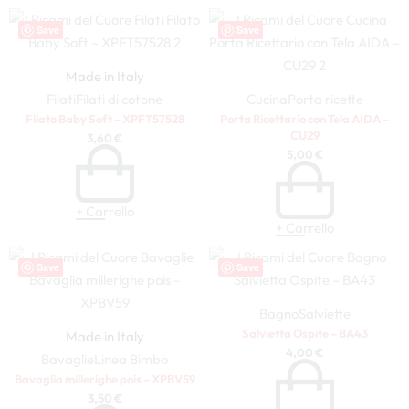
Save
Save
Made in Italy
Filati
Filati di cotone
Cucina
Porta ricette
Filato Baby Soft – XPFT57528
Porta Ricettario con Tela AIDA –
CU29
3,60
€
5,00
€
+ Carrello
+ Carrello
Save
Save
Bagno
Salviette
Salvietta Ospite – BA43
Made in Italy
4,00
€
Bavaglie
Linea Bimbo
Bavaglia millerighe pois – XPBV59
3,50
€