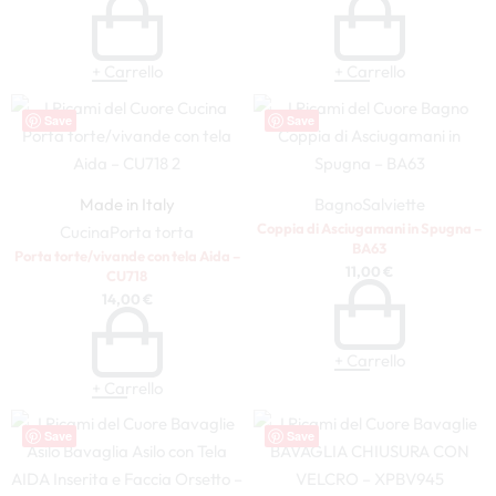
+ Carrello
+ Carrello
Save
Save
Made in Italy
Bagno
Salviette
Coppia di Asciugamani in Spugna –
Cucina
Porta torta
BA63
Porta torte/vivande con tela Aida –
11,00
€
CU718
14,00
€
+ Carrello
+ Carrello
Save
Save