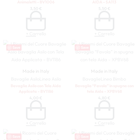
Animaletti – BV1006
AIDA – SA113
3,50
€
5,50
€
+ Carrello
+ Carrello
Save
Save
Made in Italy
Made in Italy
Bavaglie Asilo
Linea Asilo
Bavaglie
Linea Bimbo
Bavaglia Asilo con Tela Aida
Bavaglia “Favola” in spugna con
Applicata – BV1186
tela Aida – XPBV68
4,00
€
4,80
€
+ Carrello
+ Carrello
Save
Save