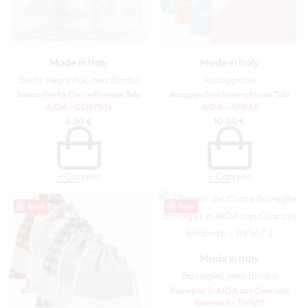
Made in Italy
Made in Italy
Buste neonato
Linea Bimbo
Accappatoi
Sacca Porta Corredino con Tela
Accappatoio Neonato con Tela
AIDA – CO679.16
AIDA – XPBA8
6,50
€
10,00
€
+ Carrello
+ Carrello
Save
Save
Made in Italy
Bavaglie
Linea Bimbo
Bavaglia in AIDA con Cuoricini
Ricamati – BV567