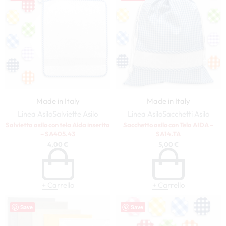
Made in Italy
Made in Italy
Linea Asilo
Salviette Asilo
Linea Asilo
Sacchetti Asilo
Salvietta asilo con tela Aida inserita
Sacchetto asilo con Tela AIDA –
– SA405.43
SA14.TA
4,00
€
5,00
€
+ Carrello
+ Carrello
Save
Save