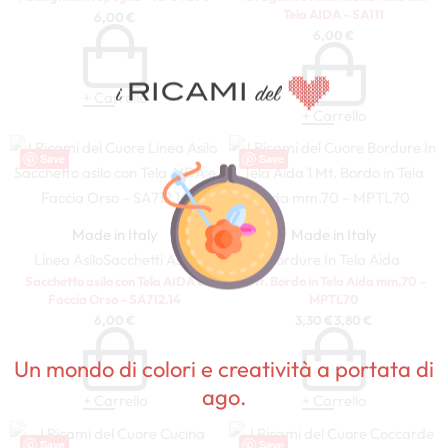
Tela AIDA – SA111
6,00
€
6,00
€
+ Carrello
+ Carrello
Save
Save
Made in Italy
Made in Italy
Linea Asilo
Sacchetti Asilo
Bordure In Tela Aida
Sacchetto asilo con Tela AIDA e
1 Mt. Bordo in Tela Aida mm.70 –
100%
Faccia Orso – SA712.14
MPTL70
6,00
€
3,30
€
3,80
€
Un mondo di colori e creatività a portata di
ago.
+ Carrello
+ Carrello
Save
Save