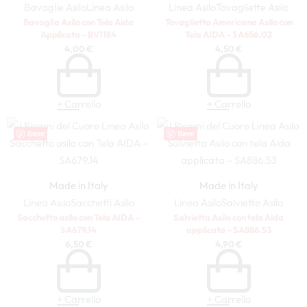
Bavaglie Asilo
Linea Asilo
Linea Asilo
Tovagliette Asilo
Bavaglia Asilo con Tela Aida
Tovaglietta Americana Asilo con
Applicata – BV1184
Tela AIDA – SA656.02
4,00
€
4,50
€
+ Carrello
+ Carrello
Save
Save
Made in Italy
Made in Italy
Linea Asilo
Sacchetti Asilo
Linea Asilo
Salviette Asilo
Sacchetto asilo con Tela AIDA –
Salvietta Asilo con tela Aida
SA679.14
applicata – SA886.53
6,50
€
4,90
€
+ Carrello
+ Carrello