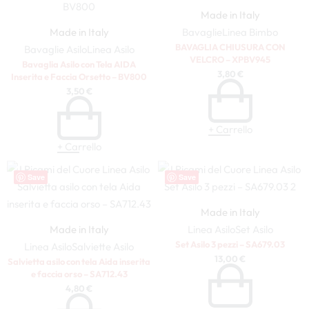
Made in Italy
Made in Italy
Bavaglie
Linea Bimbo
BAVAGLIA CHIUSURA CON
Bavaglie Asilo
Linea Asilo
VELCRO – XPBV945
Bavaglia Asilo con Tela AIDA
3,80
€
Inserita e Faccia Orsetto – BV800
3,50
€
+ Carrello
+ Carrello
Save
Save
Made in Italy
Made in Italy
Linea Asilo
Set Asilo
Set Asilo 3 pezzi – SA679.03
Linea Asilo
Salviette Asilo
13,00
€
Salvietta asilo con tela Aida inserita
e faccia orso – SA712.43
4,80
€