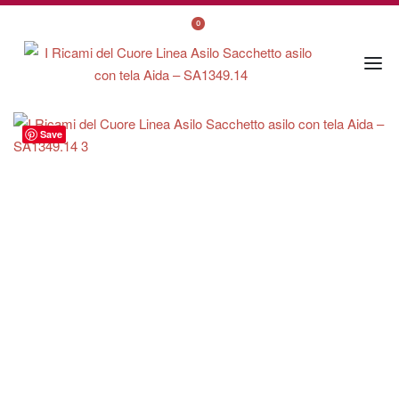
0
Save