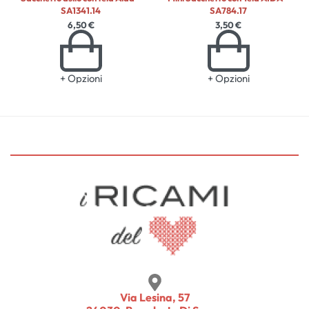
SA1341.14
SA784.17
6,50
€
3,50
€
+ Opzioni
+ Opzioni
Via Lesina, 57