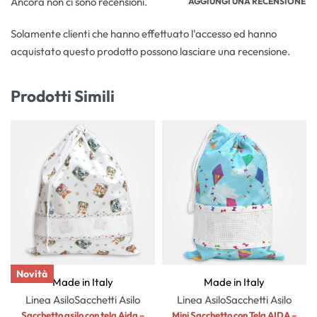
Ancora non ci sono recensioni.
AGGIUNGI UNA RECENSIONE
Solamente clienti che hanno effettuato l'accesso ed hanno
acquistato questo prodotto possono lasciare una recensione.
Prodotti Simili
Novità
Made in Italy
Made in Italy
Linea Asilo
Sacchetti Asilo
Linea Asilo
Sacchetti Asilo
Sacchetto asilo con tela Aida –
Mini Sacchetto con Tela AIDA –