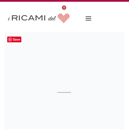
0
Save