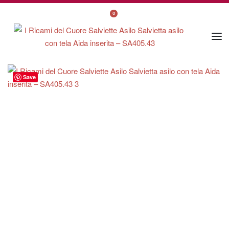
0
Save