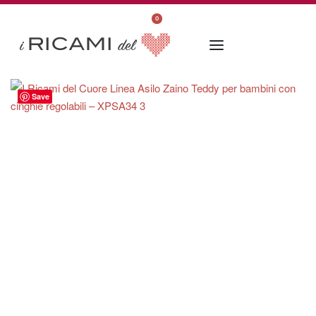
0
Save