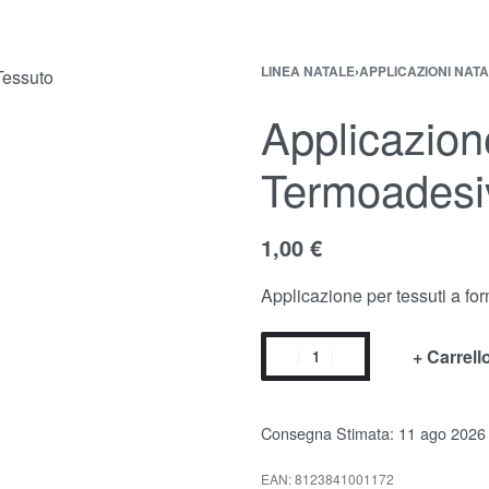
LINEA NATALE
›
APPLICAZIONI NATA
Applicazion
Termoadesi
1,00
€
Applicazione per tessuti a fo
+ Carrell
1,00
1,00
€
€
Consegna Stimata:
11 ago 2026
EAN:
8123841001172