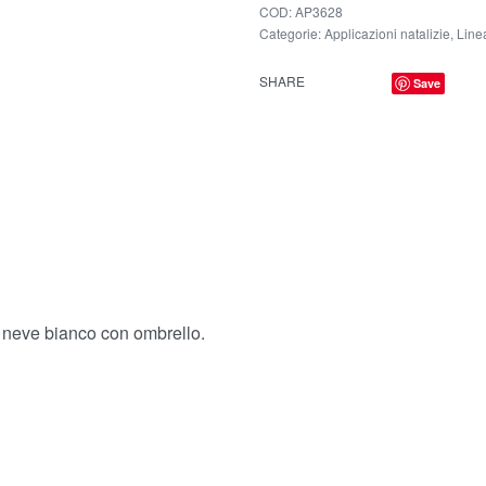
AP3628
Categorie:
Applicazioni natalizie
,
Line
SHARE
Save
i neve bianco con ombrello.