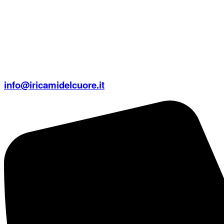
info@iricamidelcuore.it