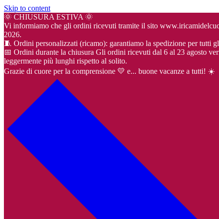
Skip to content
🌞 CHIUSURA ESTIVA 🌞
Vi informiamo che gli ordini ricevuti tramite il sito www.iricamidel
2026.
🧵 Ordini personalizzati (ricamo): garantiamo la spedizione per tutti gl
📅 Ordini durante la chiusura Gli ordini ricevuti dal 6 al 23 agosto ver
leggermente più lunghi rispetto al solito.
Grazie di cuore per la comprensione 💛 e... buone vacanze a tutti! ☀️