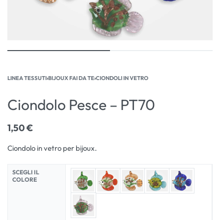
LINEA TESSUTI
›
BIJOUX FAI DA TE
›
CIONDOLI IN VETRO
Ciondolo Pesce – PT70
1,50
€
Ciondolo in vetro per bijoux.
SCEGLI IL
COLORE