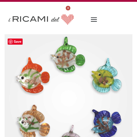
0
Save