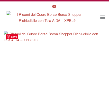
0
Save