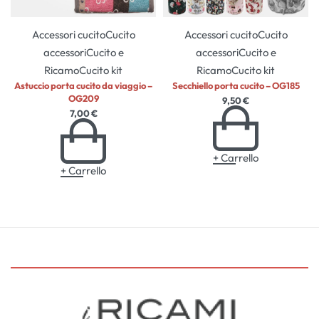
Accessori cucito
Cucito
Accessori cucito
Cucito
accessori
Cucito e
accessori
Cucito e
Ricamo
Cucito kit
Ricamo
Cucito kit
Astuccio porta cucito da viaggio –
Secchiello porta cucito – OG185
OG209
9,50
€
7,00
€
+ Carrello
+ Carrello