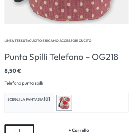
LINEA TESSUTI
›
CUCITO E RICAMO
›
ACCESSORI CUCITO
Punta Spilli Telefono – OG218
8,50
€
Telefono punta spilli
101
SCEGLI LA FANTASIA
+ Carrello