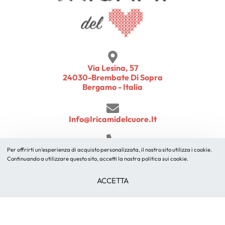
Via Lesina, 57
24030-Brembate Di Sopra
Bergamo - Italia
Info@iricamidelcuore.it
+39 345 5172631
Per offrirti un'esperienza di acquisto personalizzata, il nostro sito utilizza i cookie.
Continuando a utilizzare questo sito, accetti la nostra politica sui cookie.
ACCETTA
© I Ricami del Cuore 2010 – 2026 un marchio di B.M. Ricami
S.r.l. | P.IVA 03107300166 | info@iricamidelcuore.it
Condizioni di Vendita
Modulo di Recesso