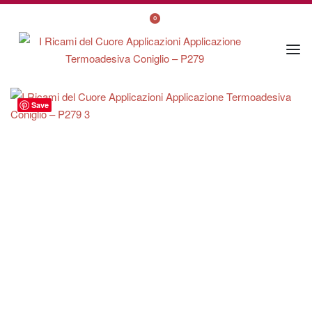
0
Save