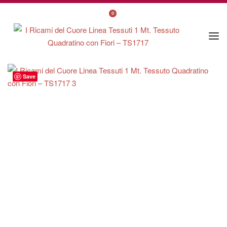
0
Save