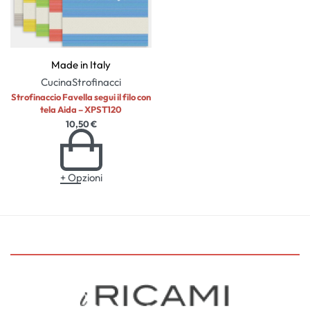
Made in Italy
Cucina
Strofinacci
Strofinaccio Favella segui il filo con
tela Aida – XPST120
10,50
€
+ Opzioni