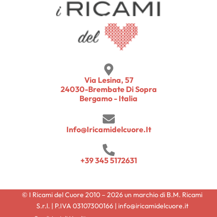
Via Lesina, 57
24030-Brembate Di Sopra
Bergamo - Italia
Info@iricamidelcuore.it
+39 345 5172631
© I Ricami del Cuore 2010 – 2026 un marchio di B.M. Ricami
S.r.l. | P.IVA 03107300166 | info@iricamidelcuore.it