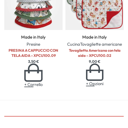
Made in Italy
Made in Italy
Presine
Cucina
Tovagliette americane
PRESINA A CAPPUCCIO CON
Tovaglietta Americana con tela
TELA AIDA – XPCU100.09
aida – XPCU100.02
3,50
€
9,00
€
+ Opzioni
+ Carrello