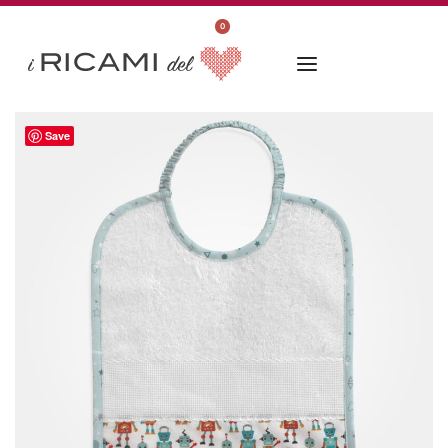
0
Save