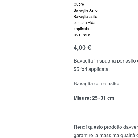
4,00
4,00
€
€
4,00
€
Bavaglia in spugna per asilo c
55 fori applicata.
Bavaglia con elastico.
Misure
: 25×31 cm
Rendi questo prodotto davvero
garantire la massima qualità 