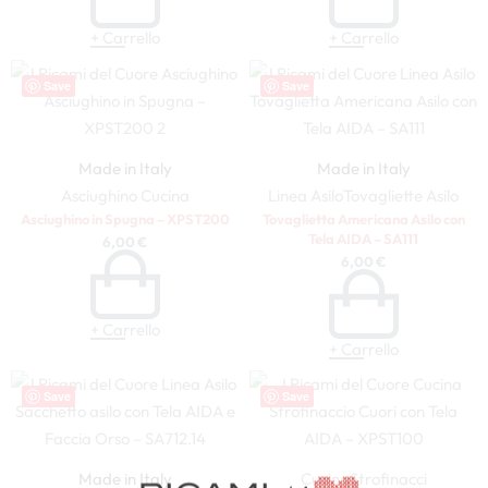
+ Carrello
+ Carrello
Save
Save
Made in Italy
Made in Italy
Asciughino
Cucina
Linea Asilo
Tovagliette Asilo
Asciughino in Spugna – XPST200
Tovaglietta Americana Asilo con
Tela AIDA – SA111
6,00
€
6,00
€
+ Carrello
+ Carrello
Save
Save
Made in Italy
Cucina
Strofinacci