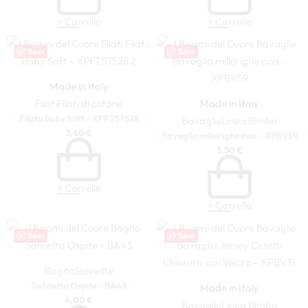
+ Carrello
+ Carrello
Save
Save
Made in Italy
Filati
Filati di cotone
Made in Italy
Filato Baby Soft – XPFT57528
Bavaglie
Linea Bimbo
3,60
€
Bavaglia millerighe pois – XPBV59
3,50
€
+ Carrello
+ Carrello
Save
Save
Bagno
Salviette
Salvietta Ospite – BA43
Made in Italy
4,00
€
Bavaglie
Linea Bimbo