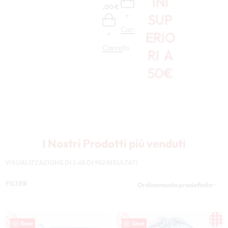
INI
+
4,00
€
6,50
Aid
etto
+
+
SUP
a –
–
Carrello
XP
XP
Carrello
Carrello
ERIO
+
+
OG
OG
402
23
Carrello
Carr
RI A
.157
35,00
€
29,00
€
50€
+
+
Carrello
Carrello
I Nostri Prodotti più venduti
VISUALIZZAZIONE DI 1-65 DI 982 RISULTATI
FILTER
Ordinamento predefinito
Save
Save