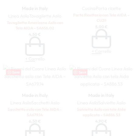
Made in Italy
Cucina
Porta ricette
Porta Ricettario con Tela AIDA –
Linea Asilo
Tovagliette Asilo
CU29
Tovaglietta Americana Asilo con
5,00
€
Tela AIDA – SA656.02
4,50
€
+ Carrello
+ Carrello
Save
Save
Made in Italy
Made in Italy
Linea Asilo
Sacchetti Asilo
Linea Asilo
Salviette Asilo
Sacchetto asilo con Tela AIDA –
Salvietta Asilo con tela Aida
SA679.14
applicata – SA886.53
6,50
€
4,90
€