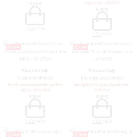
Applicata – BV1293
13,00
€
4,00
€
+ Carrello
+ Carrello
Save
Save
Made in Italy
Made in Italy
Cucina
Strofinacci
Bavaglie
Linea Bimbo
Strofinaccio Coccinelle con Tela
Bavaglia Millerighe Quadretto –
AIDA – XPST108
XPBV39
9,00
€
3,00
€
+ Carrello
+ Carrello
Save
Save