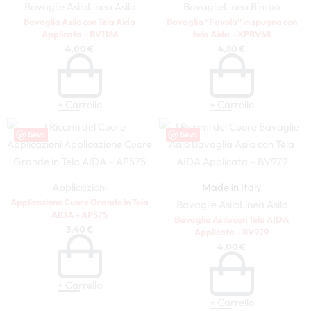
Bavaglie Asilo
Linea Asilo
Bavaglie
Linea Bimbo
Bavaglia Asilo con Tela Aida
Bavaglia “Favola” in spugna con
Applicata – BV1186
tela Aida – XPBV68
4,00
€
4,80
€
+ Carrello
+ Carrello
Save
Save
Applicazioni
Made in Italy
Applicazione Cuore Grande in Tela
Bavaglie Asilo
Linea Asilo
AIDA – AP575
Bavaglia Asilo con Tela AIDA
3,40
€
Applicata – BV979
4,00
€
+ Carrello
+ Carrello