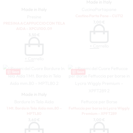
Made in Italy
Made in Italy
Cucina
Portapane
Cestino Porta Pane – CU712
Presine
7,00
€
PRESINA A CAPPUCCIO CON TELA
AIDA – XPCU100.09
3,50
€
+ Carrello
+ Carrello
Save
Save
Made in Italy
Bordure In Tela Aida
Fettucce per Borse
1 Mt. Bordo in Tela Aida mm.80 –
Fettuccia per borse in Lycra Wiggly
MPTL80
Premium – XPFT289
3,60
€
7,00
€