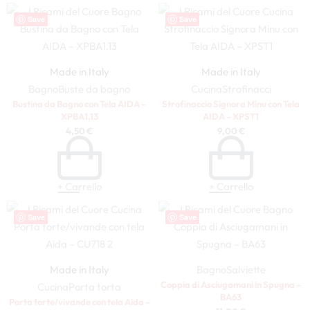
Save
Save
Made in Italy
Made in Italy
Bagno
Buste da bagno
Cucina
Strofinacci
Bustina da Bagno con Tela AIDA –
Strofinaccio Signora Minu con Tela
XPBA1.13
AIDA – XPST1
4,50
€
9,00
€
+ Carrello
+ Carrello
Save
Save
Made in Italy
Bagno
Salviette
Coppia di Asciugamani in Spugna –
Cucina
Porta torta
BA63
Porta torte/vivande con tela Aida –