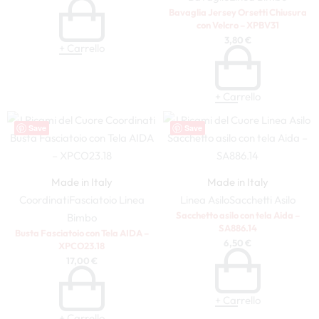
Bavaglia Jersey Orsetti Chiusura
con Velcro – XPBV31
3,80
€
+ Carrello
+ Carrello
Save
Save
Made in Italy
Made in Italy
Coordinati
Fasciatoio
Linea
Linea Asilo
Sacchetti Asilo
Sacchetto asilo con tela Aida –
Bimbo
SA886.14
Busta Fasciatoio con Tela AIDA –
6,50
€
XPCO23.18
17,00
€
+ Carrello
+ Carrello