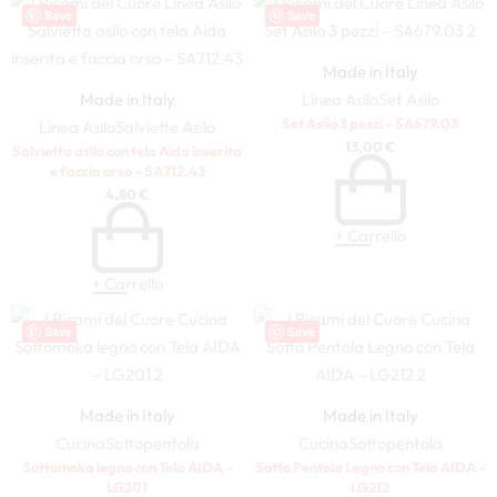
Save
Save
Made in Italy
Made in Italy
Linea Asilo
Set Asilo
Set Asilo 3 pezzi – SA679.03
Linea Asilo
Salviette Asilo
13,00
€
Salvietta asilo con tela Aida inserita
e faccia orso – SA712.43
4,80
€
+ Carrello
+ Carrello
Save
Save
Made in Italy
Made in Italy
Cucina
Sottopentola
Cucina
Sottopentola
Sottomoka legno con Tela AIDA –
Sotto Pentola Legno con Tela AIDA –
LG201
LG212