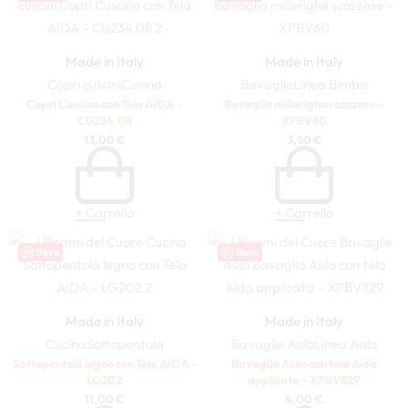
Made in Italy
Made in Italy
Copri cuscini
Cucina
Bavaglie
Linea Bimbo
Copri Cuscino con Tela AIDA –
Bavaglia millerighe scozzese –
CU234.08
XPBV60
13,00
€
3,50
€
+ Carrello
+ Carrello
Save
Save
Made in Italy
Made in Italy
Cucina
Sottopentola
Bavaglie Asilo
Linea Asilo
Sottopentola legno con Tela AIDA –
Bavaglia Asilo con tela Aida
LG202
applicata – XPBV829
11,00
€
4,00
€