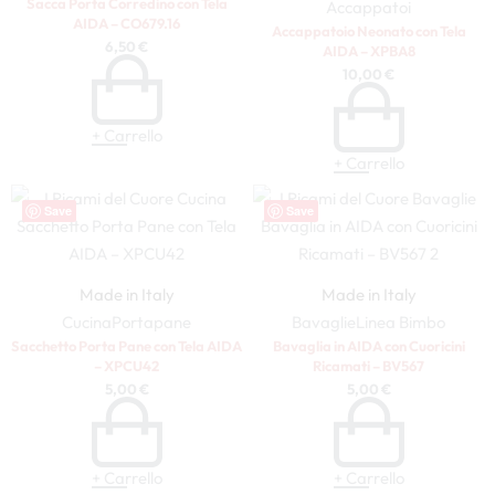
Sacca Porta Corredino con Tela
Accappatoi
AIDA – CO679.16
Accappatoio Neonato con Tela
6,50
€
AIDA – XPBA8
10,00
€
+ Carrello
+ Carrello
Save
Save
Made in Italy
Made in Italy
Cucina
Portapane
Bavaglie
Linea Bimbo
Sacchetto Porta Pane con Tela AIDA
Bavaglia in AIDA con Cuoricini
– XPCU42
Ricamati – BV567
5,00
€
5,00
€
+ Carrello
+ Carrello