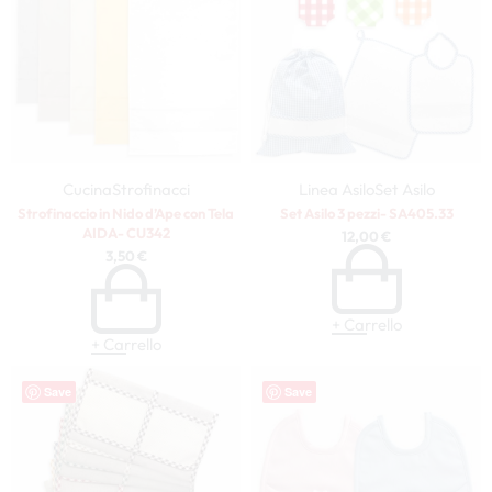
Cucina
Strofinacci
Linea Asilo
Set Asilo
Strofinaccio in Nido d’Ape con Tela
Set Asilo 3 pezzi- SA405.33
AIDA- CU342
12,00
€
3,50
€
+ Carrello
+ Carrello
Save
Save