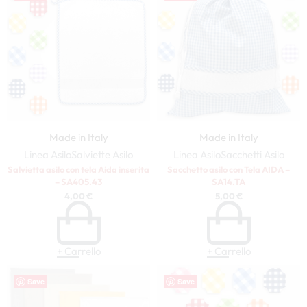
Made in Italy
Made in Italy
Linea Asilo
Salviette Asilo
Linea Asilo
Sacchetti Asilo
Salvietta asilo con tela Aida inserita
Sacchetto asilo con Tela AIDA –
– SA405.43
SA14.TA
4,00
€
5,00
€
+ Carrello
+ Carrello
Save
Save