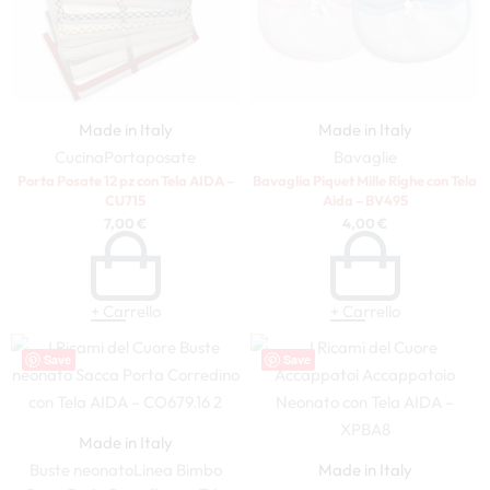
Made in Italy
Made in Italy
Cucina
Portaposate
Bavaglie
Porta Posate 12 pz con Tela AIDA –
Bavaglia Piquet Mille Righe con Tela
CU715
Aida – BV495
7,00
€
4,00
€
+ Carrello
+ Carrello
Save
Save
Made in Italy
Buste neonato
Linea Bimbo
Made in Italy