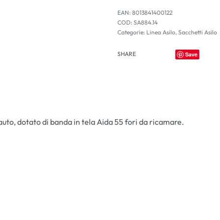
EAN:
8013841400122
SA884.14
Categorie:
Linea Asilo
,
Sacchetti Asilo
SHARE
Save
 auto, dotato di banda in tela Aida 55 fori da ricamare.