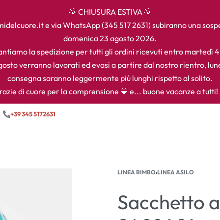
🌞 CHIUSURA ESTIVA 🌞
camidelcuore.it e via WhatsApp (345 517 2631) subiranno una sos
domenica 23 agosto 2026.
ntiamo la spedizione per tutti gli ordini ricevuti entro martedì 
agosto verranno lavorati ed evasi a partire dal nostro rientro, lun
consegna saranno leggermente più lunghi rispetto al solito.
razie di cuore per la comprensione 💛 e... buone vacanze a tutti! 
+39 345 5172631
LINEA BIMBO
›
LINEA ASILO
Sacchetto as