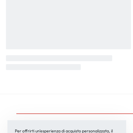
Via Lesina, 57
Per offrirti un'esperienza di acquisto personalizzata, il