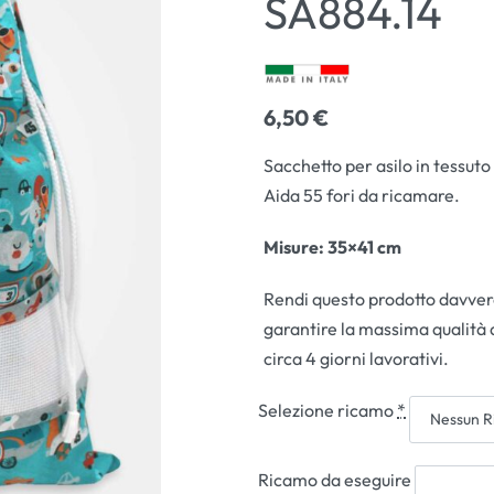
SA884.14
6,50
€
6,50
6,50
€
€
Sacchetto per asilo in tessuto
Aida 55 fori da ricamare.
Misure
: 35×41 cm
Rendi questo prodotto davvero
garantire la massima qualità 
circa 4 giorni lavorativi.
Selezione ricamo
*
Ricamo da eseguire