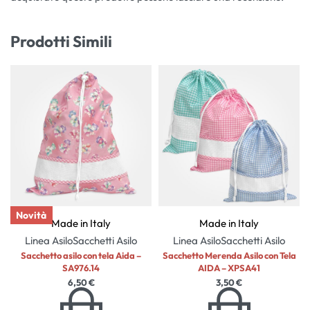
Prodotti Simili
Novità
Made in Italy
Made in Italy
Linea Asilo
Sacchetti Asilo
Linea Asilo
Sacchetti Asilo
Sacchetto asilo con tela Aida –
Sacchetto Merenda Asilo con Tela
SA976.14
AIDA – XPSA41
6,50
€
3,50
€