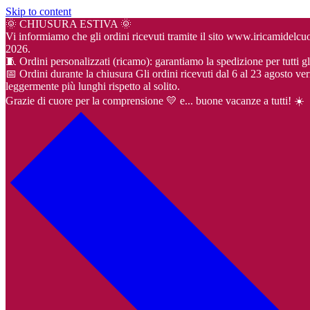
Skip to content
🌞 CHIUSURA ESTIVA 🌞
Vi informiamo che gli ordini ricevuti tramite il sito www.iricamidel
2026.
🧵 Ordini personalizzati (ricamo): garantiamo la spedizione per tutti gl
📅 Ordini durante la chiusura Gli ordini ricevuti dal 6 al 23 agosto ver
leggermente più lunghi rispetto al solito.
Grazie di cuore per la comprensione 💛 e... buone vacanze a tutti! ☀️