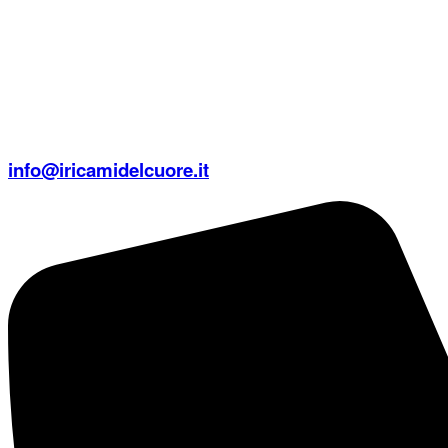
info@iricamidelcuore.it