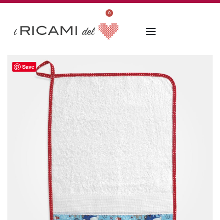
0
Save