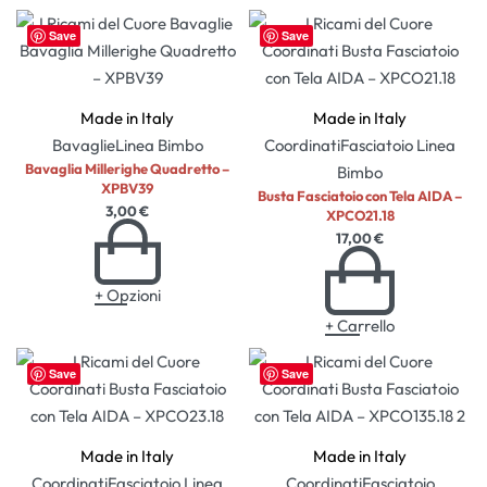
Save
Save
Made in Italy
Made in Italy
Bavaglie
Linea Bimbo
Coordinati
Fasciatoio
Linea
Bavaglia Millerighe Quadretto –
Bimbo
XPBV39
Busta Fasciatoio con Tela AIDA –
3,00
€
XPCO21.18
17,00
€
+ Opzioni
+ Carrello
Save
Save
Made in Italy
Made in Italy
Coordinati
Fasciatoio
Linea
Coordinati
Fasciatoio