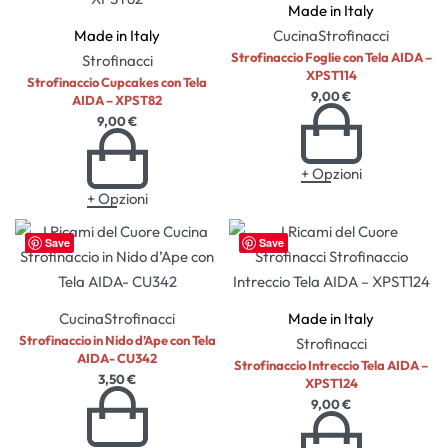
Made in Italy
Made in Italy
Cucina
Strofinacci
Strofinaccio Foglie con Tela AIDA –
Strofinacci
XPST114
Strofinaccio Cupcakes con Tela
9,00
€
AIDA – XPST82
9,00
€
+ Opzioni
+ Opzioni
Save
Save
Cucina
Strofinacci
Made in Italy
Strofinaccio in Nido d’Ape con Tela
Strofinacci
AIDA- CU342
Strofinaccio Intreccio Tela AIDA –
3,50
€
XPST124
9,00
€