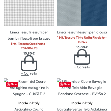
Linea Tessuti
Tessuti per
Linea Tessuti
Tessuti per la casa
1 Mt. Tessuto Tinta Unita Riciclato –
bambini
Tessuti per la casa
TS243
1 Mt. Tessuto Quadretto –
16,00
€
TS4006.28
10,90
€
+ Carrello
+ Carrello
Save
Save
Made in Italy
Made in Italy
Asciughino
Cucina
Bavaglie Senza Tela Aida
Linea