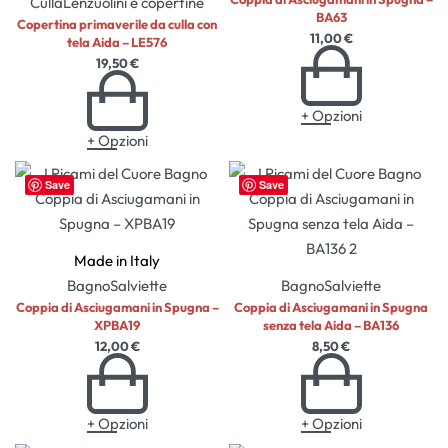
Culla
Lenzuolini e copertine
BA63
Copertina primaverile da culla con
11,00
€
tela Aida – LE576
19,50
€
+ Opzioni
+ Opzioni
Save
Save
Made in Italy
Bagno
Salviette
Bagno
Salviette
Coppia di Asciugamani in Spugna –
Coppia di Asciugamani in Spugna
XPBA19
senza tela Aida – BA136
12,00
€
8,50
€
+ Opzioni
+ Opzioni