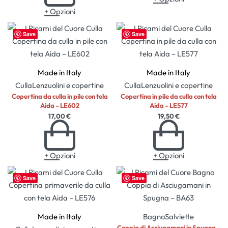
+ Opzioni
Save
Save
Made in Italy
Made in Italy
Culla
Lenzuolini e copertine
Culla
Lenzuolini e copertine
Copertina da culla in pile con tela
Copertina in pile da culla con tela
Aida – LE602
Aida – LE577
17,00
€
19,50
€
+ Opzioni
+ Opzioni
Save
Save
Made in Italy
Bagno
Salviette
Coppia di Asciugamani in Spugna –