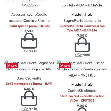
Accessori cucito
Cucito
Made in Italy
accessori
Cucito e Ricamo
Bagno
Portabiancheria
Punta spilli da polso – OG223
Sacchetto Porta Biancheria con
Tela AIDA – BA149.14
3,50
€
7,00
€
+ Carrello
+ Opzioni
Save
Save
Bagno
Salviette
Set 3 Manopole da Bagno – BA91
Made in Italy
6,00
€
Cucina
Strofinacci
Strofinaccio Coccinelle con Tela
AIDA – XPST108
9,00
€
+ Carrello