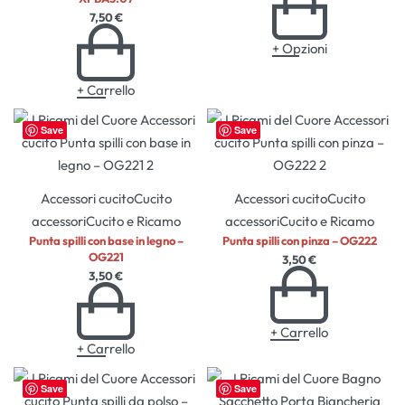
7,50
€
+ Opzioni
+ Carrello
Save
Save
Accessori cucito
Cucito
Accessori cucito
Cucito
accessori
Cucito e Ricamo
accessori
Cucito e Ricamo
Punta spilli con base in legno –
Punta spilli con pinza – OG222
OG221
3,50
€
3,50
€
+ Carrello
+ Carrello
Save
Save