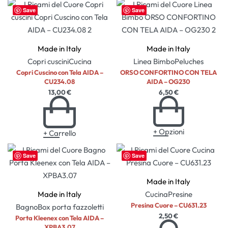
Save
Save
Made in Italy
Made in Italy
Copri cuscini
Cucina
Linea Bimbo
Peluches
Copri Cuscino con Tela AIDA –
ORSO CONFORTINO CON TELA
CU234.08
AIDA – OG230
13,00
€
6,50
€
+ Opzioni
+ Carrello
Save
Save
Made in Italy
Made in Italy
Cucina
Presine
Presina Cuore – CU631.23
Bagno
Box porta fazzoletti
2,50
€
Porta Kleenex con Tela AIDA –
XPBA3.07