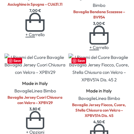
Asciughino in Spugna – CU631.11
Bimbo
7,00
€
Bavaglia Bandana Scozzese –
BV954
3,00
€
+ Carrello
+ Carrello
Save
Save
Made in Italy
Bavaglie
Linea Bimbo
Made in Italy
Bavaglia Jersey Cuori Chiusura
Bavaglie
Linea Bimbo
con Velcro – XPBV29
Bavaglia Jersey Fiocco, Cuore,
3,80
€
Stella Chiusura con Velcro –
XPBV514 Dis. 45
4,50
€
+ Opzioni