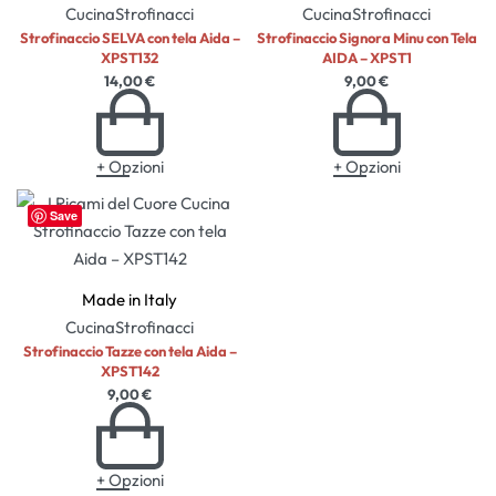
Cucina
Strofinacci
Cucina
Strofinacci
Strofinaccio SELVA con tela Aida –
Strofinaccio Signora Minu con Tela
XPST132
AIDA – XPST1
14,00
€
9,00
€
+ Opzioni
+ Opzioni
Save
Made in Italy
Cucina
Strofinacci
Strofinaccio Tazze con tela Aida –
XPST142
9,00
€
+ Opzioni