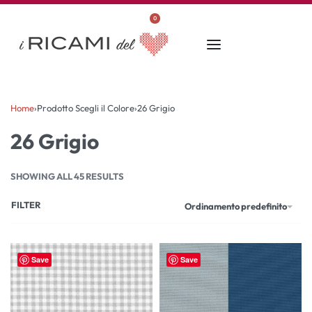
0
Home
›
Prodotto Scegli il Colore
›
26 Grigio
26 Grigio
SHOWING ALL 45 RESULTS
FILTER
Ordinamento predefinito
Save
Save